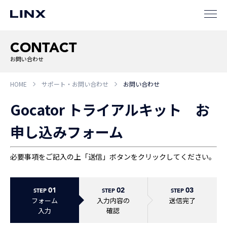
CONTACT
お問い合わせ
HOME
サポート・お問い合わせ
お問い合わせ
企業
情報
EN
Gocator トライアルキット お
新卒
採用
中途
採用
申し込みフォーム
必要事項をご記入の上「送信」ボタンをクリックしてください。
01
02
03
STEP
STEP
STEP
フォーム
入力内容の
送信完了
入力
確認