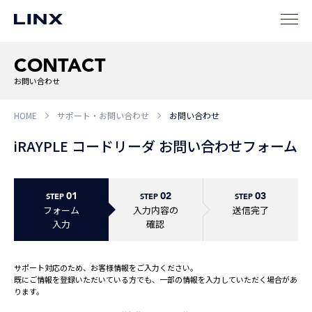
CONTACT
お問い合わせ
企業
情報
EN
HOME
サポート・お問い合わせ
お問い合わせ
iRAYPLE コードリーダ お問い合わせフォーム
新卒
採用
中途
採用
01
02
03
STEP
STEP
STEP
フォーム
入力内容の
送信完了
入力
確認
サポート対応のため、お客様情報をご入力ください。
既にご情報を登録いただいている方でも、一部の情報を入力していただく場合があ
ります。