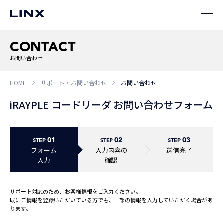
CONTACT
お問い合わせ
企業
情報
EN
HOME
サポート・お問い合わせ
お問い合わせ
iRAYPLE コードリーダ お問い合わせフォーム
新卒
採用
中途
採用
01
02
03
STEP
STEP
STEP
フォーム
入力内容の
送信完了
入力
確認
サポート対応のため、お客様情報をご入力ください。
既にご情報を登録いただいている方でも、一部の情報を入力していただく場合があ
ります。