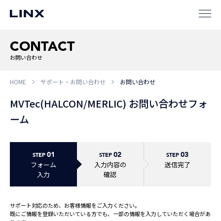
CONTACT
お問い合わせ
企業
情報
EN
HOME
サポート・お問い合わせ
お問い合わせ
新卒
採用
中途
採用
MVTec(HALCON/MERLIC) お問い合わせフォ
ーム
01
02
03
STEP
STEP
STEP
フォーム
入力内容の
送信完了
入力
確認
サポート対応のため、お客様情報をご入力ください。
既にご情報を登録いただいている方でも、一部の情報を入力していただく場合があ