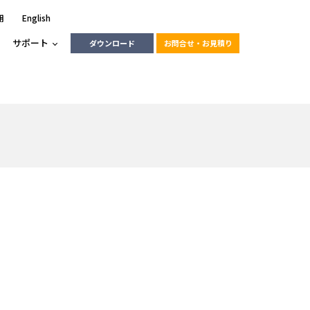
用
English
サポート
ダウンロード
お問合せ・お見積り
ーラ
エンベデッドソリューション
HALCON
heliotis
エンベデッドビジョン
C / モーション /
エンベデッドソリューション
ンダー
産業用ドライブレコーダーソリュ
ESYS搭載PLC
動画
ーション
RLIC
LINX Vision Station
動画
動画
cator入門コース