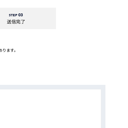
動画
R
03
STEP
送信完了
物流コラム
マシンビジョンコラム
あります。
全ての製品