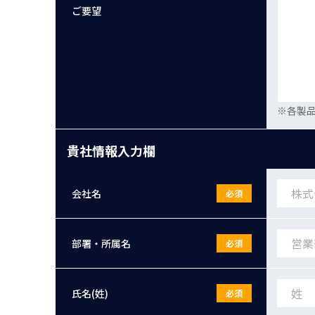
ご要望
※各製
貴社情報入力欄
会社名
必須
部署・所属名
必須
氏名(姓)
必須