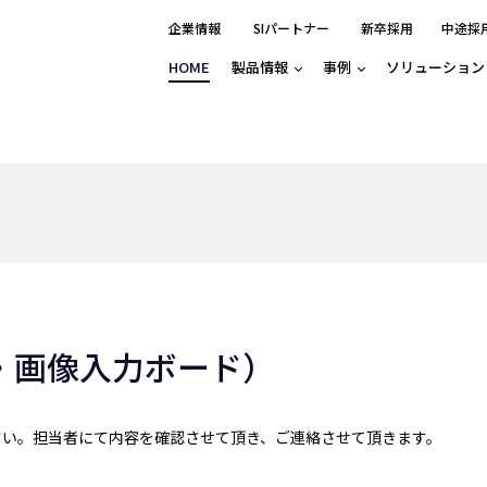
企業情報
SIパートナー
新卒採用
中途採
HOME
製品情報
事例
ソリューション
分野別事例
相談したい
ロボティクス
産業用コントロ
知りたい
製品別事例
半導体/IC
製造業
Basler
物流・パッケージ
自動車
GINGA
樹脂/セラミックス/フィルム
金属/加工
Gocator
医療/製薬
農業/食品
CODESYS
ソフトウェアPL
HMI
自律走行搬送ロボット
CODESYS
出サービス
各種サポート問い合わせ
イベントカレ
（AMR/AGF）
ator
価サービス
FAQ
・画像入力ボード）
IIoT対応 COD
iRAYPLE
貸出サービス
トレーニング
TRITON
HALCON / ME
トレーニング
Teledyne
さい。担当者にて内容を確認させて頂き、ご連絡させて頂きます。
トレーニング
3DセンサーGo