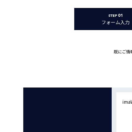
Basler
サイエンスカメラ
01
STEP
Teledyne Photometorics
フォーム
入力
産業用カメラレンズ
オートフォーカスモジュール
画像入力ボード
既にご情
コードリーダ