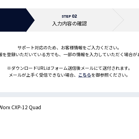
トレーニング
iRAYPLE AM
02
トレーニング
STEP
CODESYS
入力内容の
確認
お役立ち情報 
お役立ち情報 
サポート対応のため、お客様情報をご入力ください。
報を登録いただいている方でも、一部の情報を入力していただく場合が
※ダウンロードURLはフォーム送信後メールにて送付されます。
メールが上手く受信できない場合、
こちら
を御参照ください。