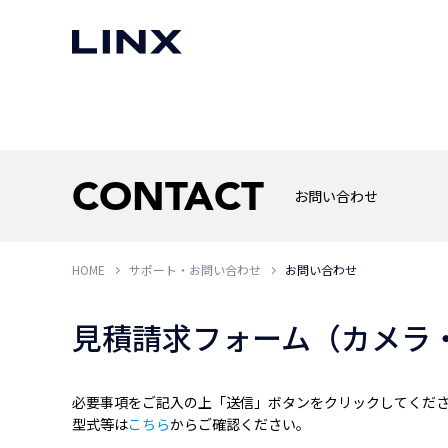
マシンビジョン
事例一覧
使いたい
スマートセンサー
CONTACT
お問い合わせ
HOME
サポート・お問い合わせ
お問い合わせ
3次元センサー
画像処理ソフトウェア
無料2Dカメラデモ機貸
LMI Technologies
|
Goc
MVTec Software
|
HALCON
無料3Dセンサー計測評
見積請求フォーム（カメラ
Allied Vision Konstanz
MVTec Software
|
MERLIC
無料コードリーダデモ機
（旧 Chromasens）
MVTec Software
|
DeepLearningTool
heliotis
産業用デジタルカメラ
Photoneo
必要事項をご記入の上「送信」ボタンをクリックしてくだ
iRAYPLE
型式等は
こちら
からご確認ください。
Teledyne DALSA