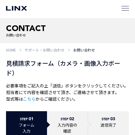
CONTACT
企業
情報
EN
お問い合わせ
新卒
採用
中途
採用
HOME
サポート・お問い合わせ
お問い合わせ
見積請求フォーム（カメラ・画像入力ボー
ド）
必要事項をご記入の上「送信」ボタンをクリックしてください。
担当者にて内容を確認させて頂き、ご連絡させて頂きます。
型式等は
こちら
からご確認ください。
01
02
03
STEP
STEP
STEP
フォーム
入力内容の
送信完了
入力
確認