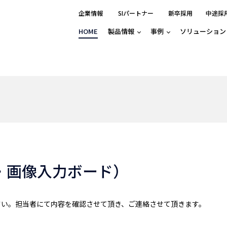
企業情報
SIパートナー
新卒採用
中途採
HOME
製品情報
事例
ソリューション
分野別事例
相談したい
ロボティクス
産業用コントロ
知りたい
製品別事例
半導体/IC
製造業
Basler
物流・パッケージ
自動車
GINGA
樹脂/セラミックス/フィルム
金属/加工
Gocator
医療/製薬
農業/食品
CODESYS
ソフトウェアPL
HMI
自律走行搬送ロボット
CODESYS
出サービス
各種サポート問い合わせ
イベントカレ
（AMR/AGF）
ator
価サービス
FAQ
・画像入力ボード）
IIoT対応 COD
iRAYPLE
貸出サービス
トレーニング
TRITON
HALCON / ME
トレーニング
Teledyne
さい。担当者にて内容を確認させて頂き、ご連絡させて頂きます。
トレーニング
3DセンサーGo