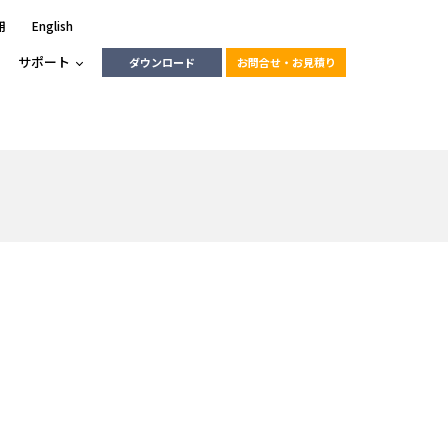
用
English
サポート
ダウンロード
お問合せ・お見積り
ーラ
エンベデッドソリューション
HALCON
heliotis
エンベデッドビジョン
C / モーション /
エンベデッドソリューション
ンダー
産業用ドライブレコーダーソリュ
ESYS搭載PLC
動画
ーション
RLIC
LINX Vision Station
動画
動画
cator入門コース