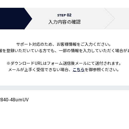
トレーニング
iRAYPLE AM
02
トレーニング
STEP
CODESYS
入力内容の
確認
お役立ち情報 
お役立ち情報 
サポート対応のため、お客様情報をご入力ください。
報を登録いただいている方でも、一部の情報を入力していただく場合が
※ダウンロードURLはフォーム送信後メールにて送付されます。
メールが上手く受信できない場合、
こちら
を御参照ください。