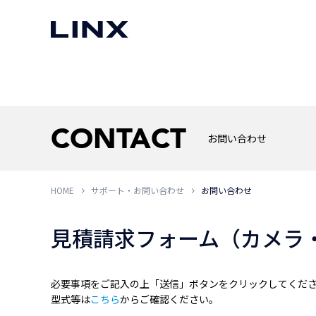
マシンビジョン
事例一覧
使いたい
スマートセンサー
CONTACT
お問い合わせ
HOME
サポート・お問い合わせ
お問い合わせ
3次元センサー
画像処理ソフトウェア
無料2Dカメラデモ機貸
LMI Technologies
|
Goc
MVTec Software
|
HALCON
無料3Dセンサー計測評
見積請求フォーム（カメラ
Allied Vision Konstanz
MVTec Software
|
MERLIC
無料コードリーダデモ機
（旧 Chromasens）
MVTec Software
|
DeepLearningTool
heliotis
産業用デジタルカメラ
Photoneo
必要事項をご記入の上「送信」ボタンをクリックしてくだ
iRAYPLE
型式等は
こちら
からご確認ください。
Teledyne DALSA