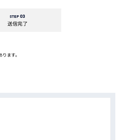
動画
R
03
STEP
送信完了
物流コラム
マシンビジョンコラム
あります。
全ての製品