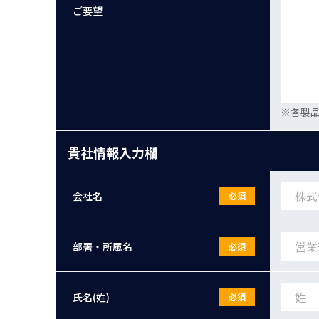
ご要望
※各製
貴社情報入力欄
会社名
必須
部署・所属名
必須
氏名(姓)
必須