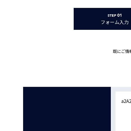
Basler
サイエンスカメラ
01
STEP
Teledyne Photometorics
フォーム
入力
産業用カメラレンズ
オートフォーカスモジュール
画像入力ボード
既にご情
コードリーダ