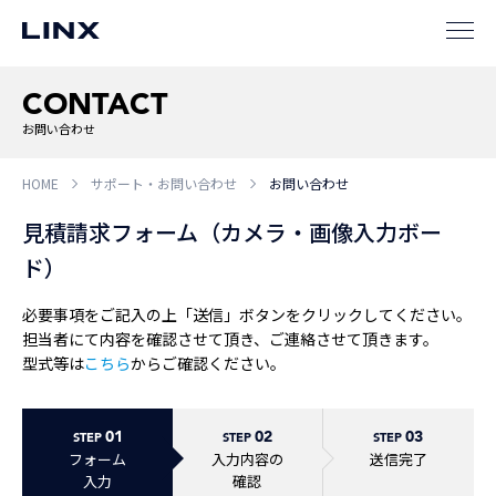
CONTACT
企業
情報
EN
お問い合わせ
新卒
採用
中途
採用
HOME
サポート・お問い合わせ
お問い合わせ
見積請求フォーム（カメラ・画像入力ボー
ド）
必要事項をご記入の上「送信」ボタンをクリックしてください。
担当者にて内容を確認させて頂き、ご連絡させて頂きます。
型式等は
こちら
からご確認ください。
01
02
03
STEP
STEP
STEP
フォーム
入力内容の
送信完了
入力
確認