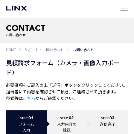
CONTACT
企業
情報
EN
お問い合わせ
新卒
採用
中途
採用
HOME
サポート・お問い合わせ
お問い合わせ
見積請求フォーム（カメラ・画像入力ボー
ド）
必要事項をご記入の上「送信」ボタンをクリックしてください。
担当者にて内容を確認させて頂き、ご連絡させて頂きます。
型式等は
こちら
からご確認ください。
01
02
03
STEP
STEP
STEP
フォーム
入力内容の
送信完了
入力
確認