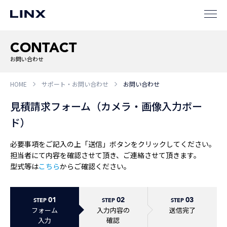
CONTACT
企業
情報
EN
お問い合わせ
新卒
採用
中途
採用
HOME
サポート・お問い合わせ
お問い合わせ
見積請求フォーム（カメラ・画像入力ボー
ド）
必要事項をご記入の上「送信」ボタンをクリックしてください。
担当者にて内容を確認させて頂き、ご連絡させて頂きます。
型式等は
こちら
からご確認ください。
01
02
03
STEP
STEP
STEP
フォーム
入力内容の
送信完了
入力
確認