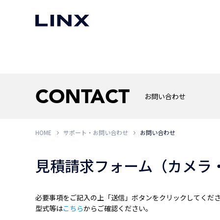
マシンビジョン
事例一覧
使いたい
スマートセンサー
CONTACT
お問い合わせ
HOME
サポート・お問い合わせ
お問い合わせ
3次元センサー
画像処理ソフトウェア
無料2Dカメラデモ機貸
LMI Technologies
|
Goc
MVTec Software
|
HALCON
無料3Dセンサー計測評
見積請求フォーム（カメラ
Allied Vision Konstanz
MVTec Software
|
MERLIC
無料コードリーダデモ機
（旧 Chromasens）
MVTec Software
|
DeepLearningTool
heliotis
産業用デジタルカメラ
Photoneo
必要事項をご記入の上「送信」ボタンをクリックしてくだ
iRAYPLE
型式等は
こちら
からご確認ください。
Teledyne DALSA