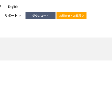
用
English
サポート
ダウンロード
お問合せ・お見積り
ーラ
エンベデッドソリューション
HALCON
heliotis
エンベデッドビジョン
C / モーション /
エンベデッドソリューション
ンダー
産業用ドライブレコーダーソリュ
ESYS搭載PLC
動画
ーション
RLIC
LINX Vision Station
動画
動画
cator入門コース