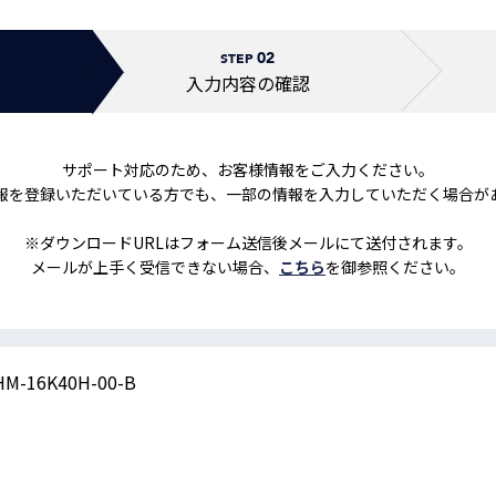
トレーニング
iRAYPLE AM
02
トレーニング
STEP
CODESYS
入力内容の
確認
お役立ち情報 
お役立ち情報 
サポート対応のため、お客様情報をご入力ください。
報を登録いただいている方でも、一部の情報を入力していただく場合が
※ダウンロードURLはフォーム送信後メールにて送付されます。
メールが上手く受信できない場合、
こちら
を御参照ください。