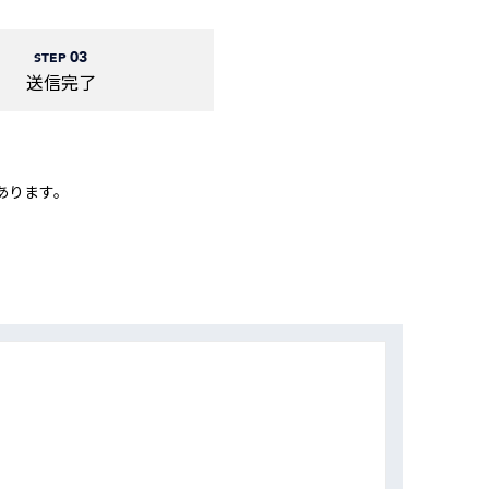
動画
R
03
STEP
送信完了
物流コラム
マシンビジョンコラム
あります。
全ての製品