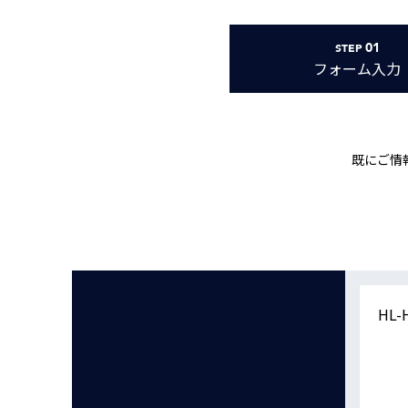
Basler
サイエンスカメラ
01
STEP
Teledyne Photometorics
フォーム
入力
産業用カメラレンズ
オートフォーカスモジュール
画像入力ボード
既にご情
コードリーダ