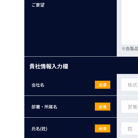
ご要望
※各製
貴社情報入力欄
会社名
必須
部署・所属名
必須
氏名(姓)
必須