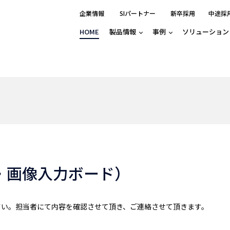
企業情報
SIパートナー
新卒採用
中途採
HOME
製品情報
事例
ソリューション
分野別事例
相談したい
ロボティクス
産業用コントロ
知りたい
製品別事例
半導体/IC
製造業
Basler
物流・パッケージ
自動車
GINGA
樹脂/セラミックス/フィルム
金属/加工
Gocator
医療/製薬
農業/食品
CODESYS
ソフトウェアPL
HMI
自律走行搬送ロボット
CODESYS
出サービス
各種サポート問い合わせ
イベントカレ
（AMR/AGF）
ator
価サービス
FAQ
・画像入力ボード）
IIoT対応 COD
iRAYPLE
貸出サービス
トレーニング
TRITON
HALCON / ME
トレーニング
Teledyne
さい。担当者にて内容を確認させて頂き、ご連絡させて頂きます。
トレーニング
3DセンサーGo