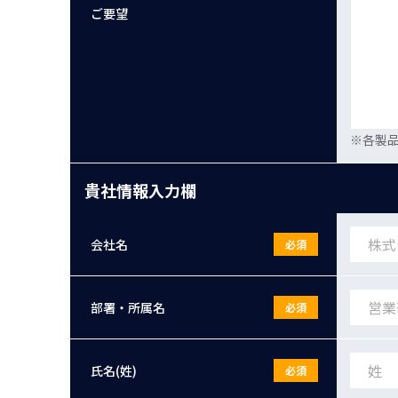
ご要望
※各製
貴社情報入力欄
会社名
必須
部署・所属名
必須
氏名(姓)
必須