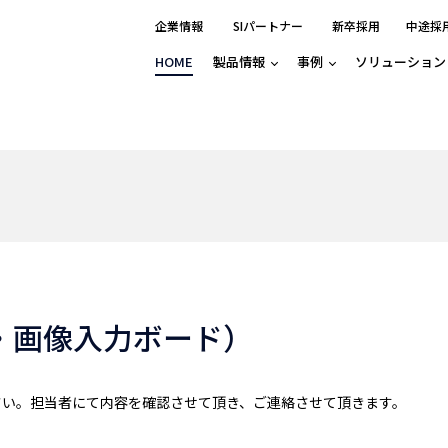
企業情報
SIパートナー
新卒採用
中途採
HOME
製品情報
事例
ソリューション
分野別事例
相談したい
ロボティクス
産業用コントロ
知りたい
製品別事例
半導体/IC
製造業
Basler
物流・パッケージ
自動車
GINGA
樹脂/セラミックス/フィルム
金属/加工
Gocator
医療/製薬
農業/食品
CODESYS
ソフトウェアPL
HMI
自律走行搬送ロボット
CODESYS
出サービス
各種サポート問い合わせ
イベントカレ
（AMR/AGF）
ator
価サービス
FAQ
・画像入力ボード）
IIoT対応 COD
iRAYPLE
貸出サービス
トレーニング
TRITON
HALCON / ME
トレーニング
Teledyne
さい。担当者にて内容を確認させて頂き、ご連絡させて頂きます。
トレーニング
3DセンサーGo