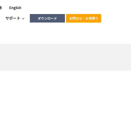
用
English
サポート
ダウンロード
お問合せ・お見積り
ーラ
エンベデッドソリューション
HALCON
heliotis
エンベデッドビジョン
C / モーション /
エンベデッドソリューション
ンダー
産業用ドライブレコーダーソリュ
ESYS搭載PLC
動画
ーション
RLIC
LINX Vision Station
動画
動画
cator入門コース