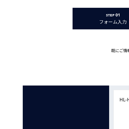
Basler
サイエンスカメラ
01
STEP
Teledyne Photometorics
フォーム
入力
産業用カメラレンズ
オートフォーカスモジュール
画像入力ボード
既にご情
コードリーダ