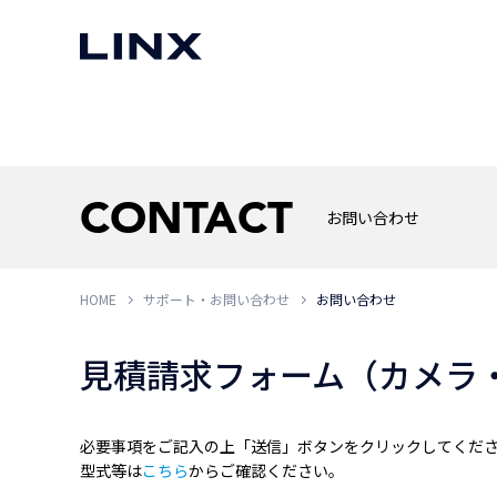
マシンビジョン
事例一覧
使いたい
スマートセンサー
CONTACT
お問い合わせ
HOME
サポート・お問い合わせ
お問い合わせ
3次元センサー
画像処理ソフトウェア
無料2Dカメラデモ機貸
LMI Technologies
|
Goc
MVTec Software
|
HALCON
無料3Dセンサー計測評
見積請求フォーム（カメラ
Allied Vision Konstanz
MVTec Software
|
MERLIC
無料コードリーダデモ機
（旧 Chromasens）
MVTec Software
|
DeepLearningTool
heliotis
産業用デジタルカメラ
Photoneo
必要事項をご記入の上「送信」ボタンをクリックしてくだ
iRAYPLE
型式等は
こちら
からご確認ください。
Teledyne DALSA