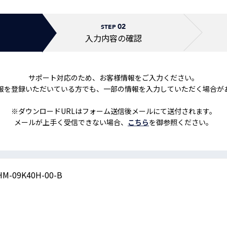
トレーニング
iRAYPLE AM
02
トレーニング
STEP
CODESYS
入力内容の
確認
お役立ち情報 
お役立ち情報 
サポート対応のため、お客様情報をご入力ください。
報を登録いただいている方でも、一部の情報を入力していただく場合が
※ダウンロードURLはフォーム送信後メールにて送付されます。
メールが上手く受信できない場合、
こちら
を御参照ください。