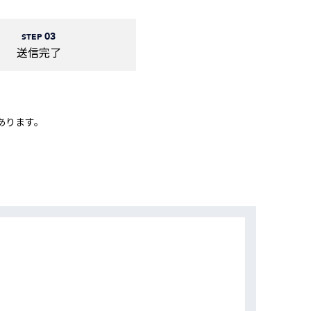
動画
R
03
STEP
送信完了
物流コラム
マシンビジョンコラム
あります。
全ての製品