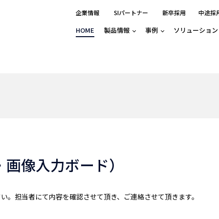
企業情報
SIパートナー
新卒採用
中途採
HOME
製品情報
事例
ソリューション
分野別事例
相談したい
ロボティクス
産業用コントロ
知りたい
製品別事例
半導体/IC
製造業
Basler
物流・パッケージ
自動車
GINGA
樹脂/セラミックス/フィルム
金属/加工
Gocator
医療/製薬
農業/食品
CODESYS
ソフトウェアPL
HMI
自律走行搬送ロボット
CODESYS
出サービス
各種サポート問い合わせ
イベントカレ
（AMR/AGF）
ator
価サービス
FAQ
・画像入力ボード）
IIoT対応 COD
iRAYPLE
貸出サービス
トレーニング
TRITON
HALCON / ME
トレーニング
Teledyne
さい。担当者にて内容を確認させて頂き、ご連絡させて頂きます。
トレーニング
3DセンサーGo