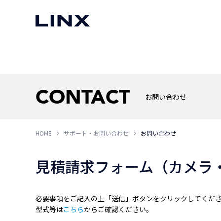
マシンビジョン
事例一覧
使いたい
スマートセンサー
CONTACT
お問い合わせ
HOME
サポート・お問い合わせ
お問い合わせ
3次元センサー
画像処理ソフトウェア
無料2Dカメラデモ機貸
LMI Technologies
|
Goc
MVTec Software
|
HALCON
無料3Dセンサー計測評
見積請求フォーム（カメラ
Allied Vision Konstanz
MVTec Software
|
MERLIC
無料コードリーダデモ機
（旧 Chromasens）
MVTec Software
|
DeepLearningTool
heliotis
産業用デジタルカメラ
Photoneo
必要事項をご記入の上「送信」ボタンをクリックしてくだ
iRAYPLE
型式等は
こちら
からご確認ください。
Teledyne DALSA