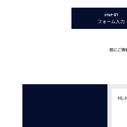
Basler
サイエンスカメラ
01
STEP
Teledyne Photometorics
フォーム
入力
産業用カメラレンズ
オートフォーカスモジュール
画像入力ボード
既にご情
コードリーダ