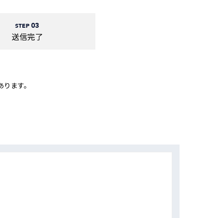
動画
R
03
STEP
送信完了
物流コラム
マシンビジョンコラム
あります。
全ての製品