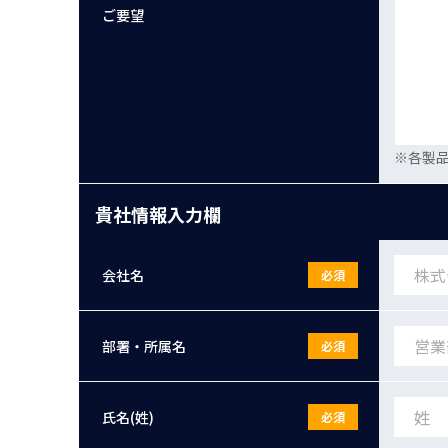
ご要望
※各製
貴社情報入力欄
会社名
必須
部署・所属名
必須
氏名(姓)
必須