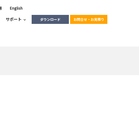
用
English
サポート
ダウンロード
お問合せ・お見積り
ーラ
エンベデッドソリューション
HALCON
heliotis
エンベデッドビジョン
C / モーション /
エンベデッドソリューション
ンダー
産業用ドライブレコーダーソリュ
ESYS搭載PLC
動画
ーション
RLIC
LINX Vision Station
動画
動画
cator入門コース