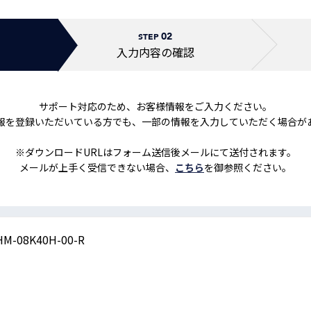
トレーニング
iRAYPLE AM
02
トレーニング
STEP
CODESYS
入力内容の
確認
お役立ち情報 
お役立ち情報 
サポート対応のため、お客様情報をご入力ください。
報を登録いただいている方でも、一部の情報を入力していただく場合が
※ダウンロードURLはフォーム送信後メールにて送付されます。
メールが上手く受信できない場合、
こちら
を御参照ください。