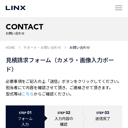
CONTACT
企業
情報
EN
お問い合わせ
新卒
採用
中途
採用
HOME
サポート・お問い合わせ
お問い合わせ
見積請求フォーム（カメラ・画像入力ボー
ド）
必要事項をご記入の上「送信」ボタンをクリックしてください。
担当者にて内容を確認させて頂き、ご連絡させて頂きます。
型式等は
こちら
からご確認ください。
01
02
03
STEP
STEP
STEP
フォーム
入力内容の
送信完了
入力
確認