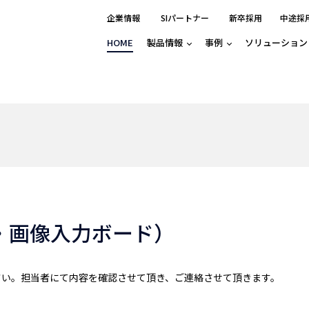
企業情報
SIパートナー
新卒採用
中途採
HOME
製品情報
事例
ソリューション
分野別事例
相談したい
ロボティクス
産業用コントロ
知りたい
製品別事例
半導体/IC
製造業
Basler
物流・パッケージ
自動車
GINGA
樹脂/セラミックス/フィルム
金属/加工
Gocator
医療/製薬
農業/食品
CODESYS
ソフトウェアPL
HMI
自律走行搬送ロボット
CODESYS
出サービス
各種サポート問い合わせ
イベントカレ
（AMR/AGF）
ator
価サービス
FAQ
・画像入力ボード）
IIoT対応 COD
iRAYPLE
貸出サービス
トレーニング
TRITON
HALCON / ME
トレーニング
Teledyne
さい。担当者にて内容を確認させて頂き、ご連絡させて頂きます。
トレーニング
3DセンサーGo