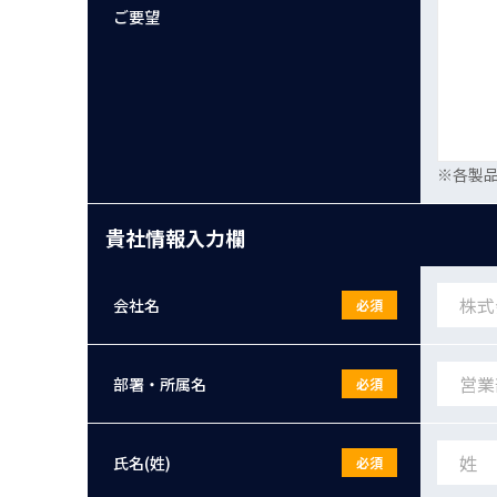
ご要望
※各製
貴社情報入力欄
会社名
必須
部署・所属名
必須
氏名(姓)
必須