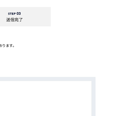
動画
R
03
STEP
送信完了
物流コラム
マシンビジョンコラム
あります。
全ての製品