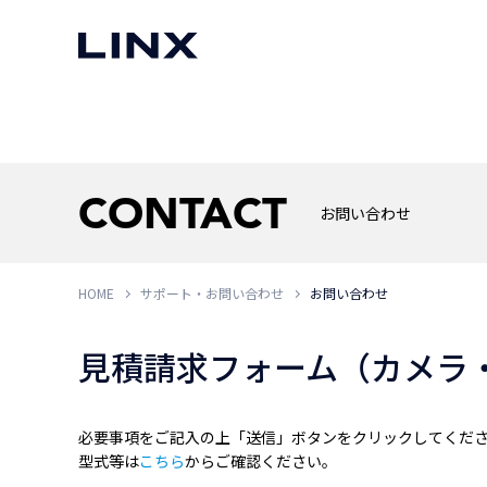
マシンビジョン
事例一覧
使いたい
スマートセンサー
CONTACT
お問い合わせ
HOME
サポート・お問い合わせ
お問い合わせ
3次元センサー
画像処理ソフトウェア
無料2Dカメラデモ機貸
LMI Technologies
|
Goc
MVTec Software
|
HALCON
無料3Dセンサー計測評
見積請求フォーム（カメラ
Allied Vision Konstanz
MVTec Software
|
MERLIC
無料コードリーダデモ機
（旧 Chromasens）
MVTec Software
|
DeepLearningTool
heliotis
産業用デジタルカメラ
Photoneo
必要事項をご記入の上「送信」ボタンをクリックしてくだ
iRAYPLE
型式等は
こちら
からご確認ください。
Teledyne DALSA