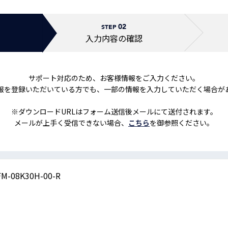
トレーニング
iRAYPLE AM
02
トレーニング
STEP
CODESYS
入力内容の
確認
お役立ち情報 
お役立ち情報 
サポート対応のため、お客様情報をご入力ください。
報を登録いただいている方でも、一部の情報を入力していただく場合が
※ダウンロードURLはフォーム送信後メールにて送付されます。
メールが上手く受信できない場合、
こちら
を御参照ください。