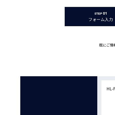
Basler
サイエンスカメラ
01
STEP
Teledyne Photometorics
フォーム
入力
産業用カメラレンズ
オートフォーカスモジュール
画像入力ボード
既にご情
コードリーダ