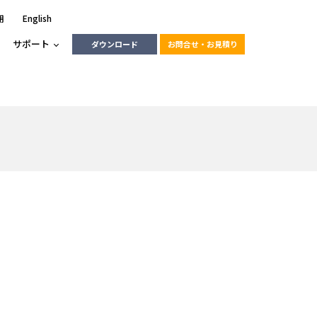
用
English
サポート
ダウンロード
お問合せ・お見積り
ーラ
エンベデッドソリューション
HALCON
heliotis
エンベデッドビジョン
C / モーション /
エンベデッドソリューション
ンダー
産業用ドライブレコーダーソリュ
ESYS搭載PLC
動画
ーション
RLIC
LINX Vision Station
動画
動画
cator入門コース