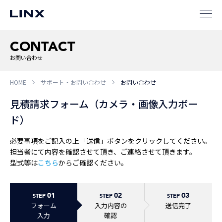
CONTACT
企業
情報
EN
お問い合わせ
新卒
採用
中途
採用
HOME
サポート・お問い合わせ
お問い合わせ
見積請求フォーム（カメラ・画像入力ボー
ド）
必要事項をご記入の上「送信」ボタンをクリックしてください。
担当者にて内容を確認させて頂き、ご連絡させて頂きます。
型式等は
こちら
からご確認ください。
01
02
03
STEP
STEP
STEP
フォーム
入力内容の
送信完了
入力
確認