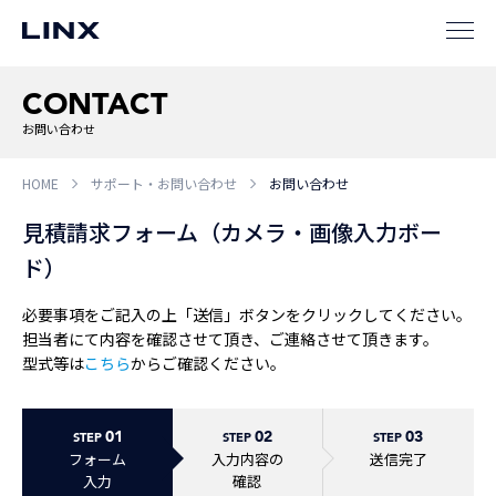
CONTACT
企業
情報
EN
お問い合わせ
新卒
採用
中途
採用
HOME
サポート・お問い合わせ
お問い合わせ
見積請求フォーム（カメラ・画像入力ボー
ド）
必要事項をご記入の上「送信」ボタンをクリックしてください。
担当者にて内容を確認させて頂き、ご連絡させて頂きます。
型式等は
こちら
からご確認ください。
01
02
03
STEP
STEP
STEP
フォーム
入力内容の
送信完了
入力
確認