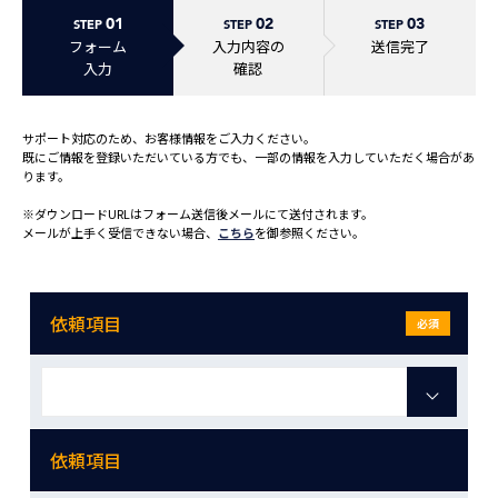
01
02
03
STEP
STEP
STEP
フォーム
入力内容の
送信完了
入力
確認
サポート対応のため、お客様情報をご入力ください。
既にご情報を登録いただいている方でも、一部の情報を入力していただく場合があ
ります。
※ダウンロードURLはフォーム送信後メールにて送付されます。
メールが上手く受信できない場合、
こちら
を御参照ください。
依頼項目
必須
依頼項目